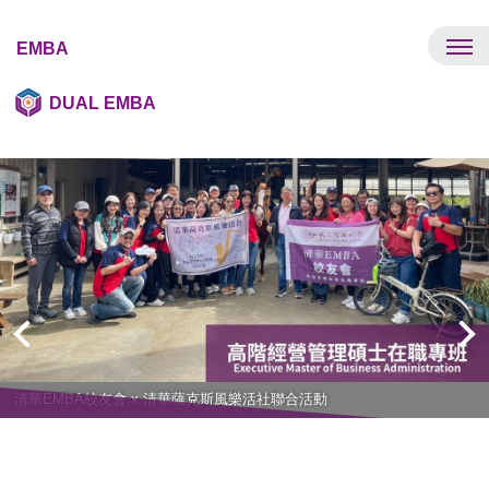
跳
到
EMBA
主
要
DUAL EMBA
內
容
區
清華EMBA校友會 x 清華薩克斯風樂活社聯合活動