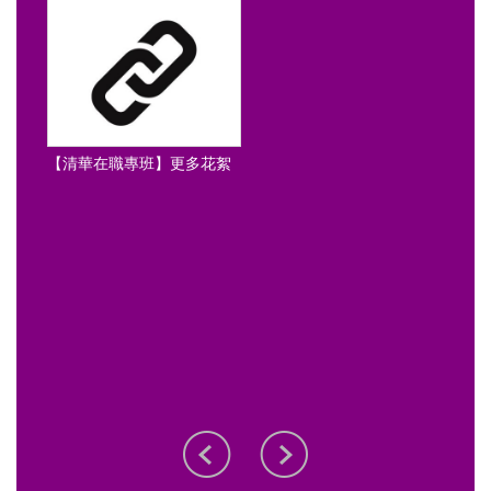
【清
日課程
【清華在職專班】更多花絮
2026
訪學
【清
2025
團