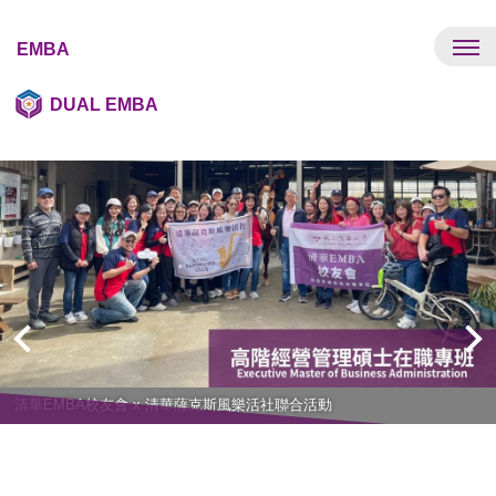
跳
到
EMBA
主
要
DUAL EMBA
內
容
區
清華EMBA校友會 x 清華薩克斯風樂活社聯合活動