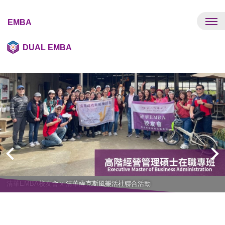
跳
到
EMBA
主
要
DUAL EMBA
內
容
區
清華EMBA校友會 x 清華薩克斯風樂活社聯合活動