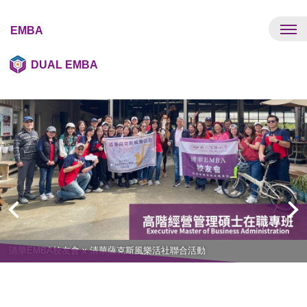
跳
到
EMBA
主
要
DUAL EMBA
內
容
區
清華EMBA校友會 x 清華薩克斯風樂活社聯合活動